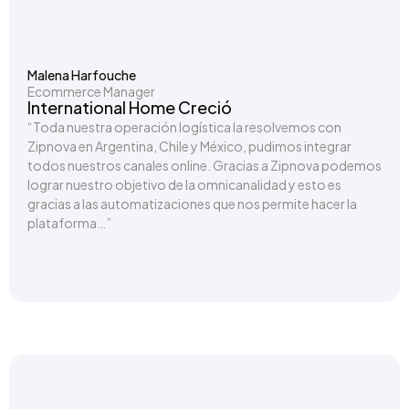
Malena Harfouche
Ecommerce Manager
International Home Creció
“Toda nuestra operación logística la resolvemos con
Zipnova en Argentina, Chile y México, pudimos integrar
todos nuestros canales online. Gracias a Zipnova podemos
lograr nuestro objetivo de la omnicanalidad y esto es
gracias a las automatizaciones que nos permite hacer la
plataforma…”