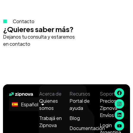
Contacto
¿Quieres saber más?
Dejanos tu consulta y estaremos
en contacto
Acerca de
Recursos
Soporte
Quienes
Portal de
Precios
Español
English
somos
ayuda
Zipnova
Envíos
Trabajá en
Blog
Zipnova
Login
Documentación
Argentina