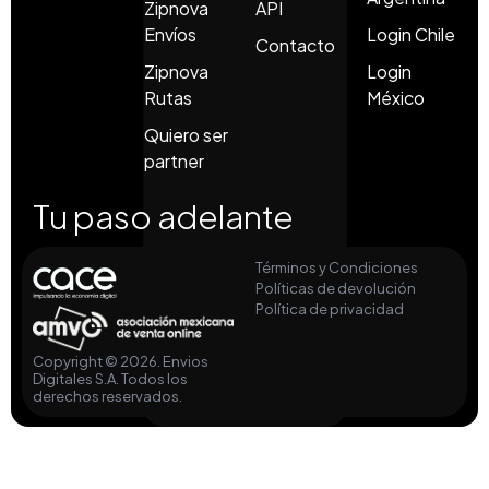
Zipnova
API
Envíos
Login Chile
Contacto
Zipnova
Login
Rutas
México
Quiero ser
partner
Tu paso adelante
Términos y Condiciones
Políticas de devolución
Política de privacidad
Copyright © 2026. Envios
Digitales S.A. Todos los
derechos reservados.