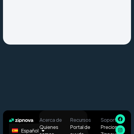
Acerca de
Recursos
Soporte
Quienes
Portal de
Precios
Español
English