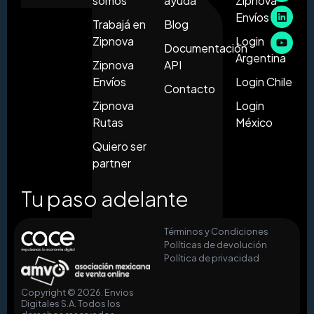
somos
ayuda
Zipnova
Envíos
Trabajá en
Blog
Zipnova
Login
Documentación
Argentina
Zipnova
API
Envíos
Login Chile
Contacto
Zipnova
Login
Rutas
México
Quiero ser
partner
Tu paso adelante
Términos y Condiciones
Políticas de devolución
Política de privacidad
Copyright © 2026. Envios
Digitales S.A. Todos los