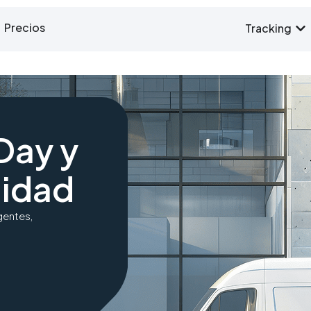
Precios
Tracking
Day y
lidad
gentes,