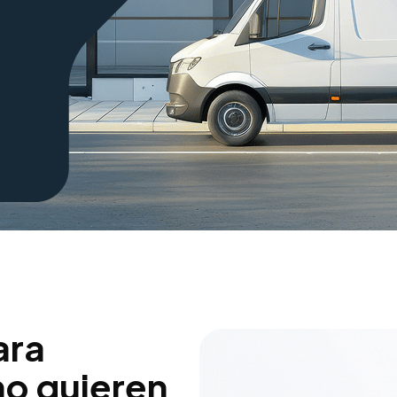
ara
o quieren