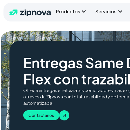
Productos
Servicios
Entregas Same 
Flex con trazabi
Ofrece entregas en el día a tus compradores más exi
a través de Zipnova con total trazabilidad y de forma
automatizada.
Contactanos