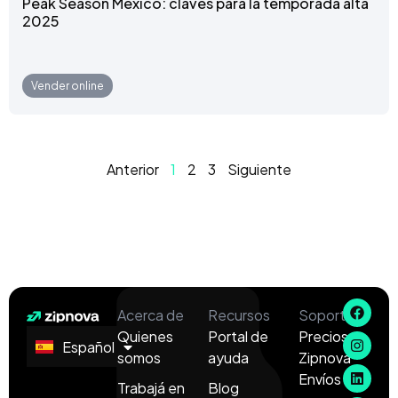
Peak Season México: claves para la temporada alta
2025
Vender online
Anterior
1
2
3
Siguiente
Acerca de
Recursos
Soporte
Quienes
Portal de
Precios
Español
English
somos
ayuda
Zipnova
Envíos
Trabajá en
Blog