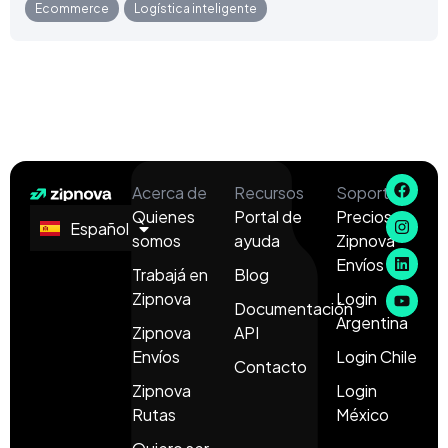
Ecommerce
,
Logística inteligente
Acerca de
Recursos
Soporte
Quienes
Portal de
Precios
Español
English
somos
ayuda
Zipnova
Envíos
Trabajá en
Blog
Zipnova
Login
Documentación
Argentina
Zipnova
API
Envíos
Login Chile
Contacto
Zipnova
Login
Rutas
México