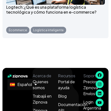
Logtech:¿Qué es una plataforma logística
tecnológica y cómo funciona en e-commerce?
Ecommerce
,
Logística inteligente
Acerca de
Recursos
Soporte
Quienes
Portal de
Precios
Español
English
somos
ayuda
Zipnova
Envíos
Trabajá en
Blog
Zipnova
Login
Documentación
Argentina
Zipnova
API