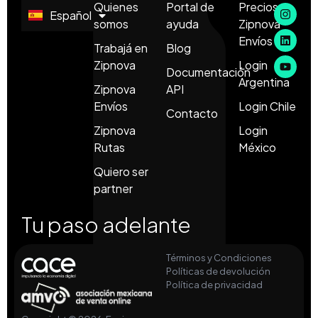
Quienes
Portal de
Precios
Español
English
somos
ayuda
Zipnova
Envíos
Trabajá en
Blog
Zipnova
Login
Documentación
Argentina
Zipnova
API
Envíos
Login Chile
Contacto
Zipnova
Login
Rutas
México
Quiero ser
partner
Tu paso adelante
Términos y Condiciones
Políticas de devolución
Política de privacidad